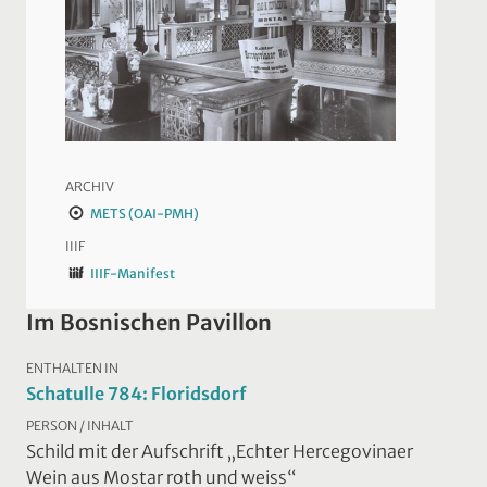
ARCHIV
METS (OAI-PMH)
IIIF
IIIF-Manifest
Im Bosnischen Pavillon
ENTHALTEN IN
Schatulle 784: Floridsdorf
PERSON / INHALT
Schild mit der Aufschrift „Echter Hercegovinaer
Wein aus Mostar roth und weiss“