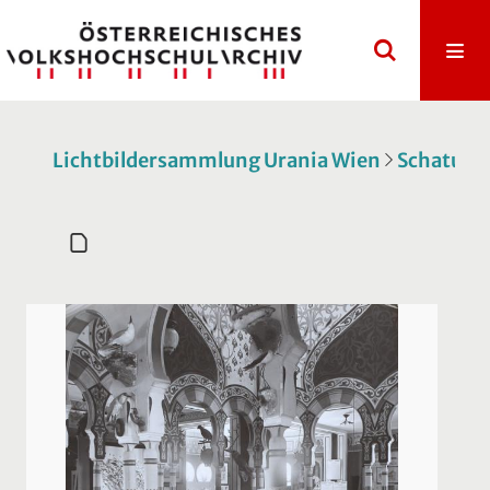
Lichtbildersammlung Urania Wien
Schatulle