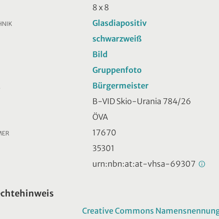
8 x 8
Glasdiapositiv
HNIK
schwarzweiß
Bild
Gruppenfoto
Bürgermeister
R
B-VID Skio-Urania 784/26
ÖVA
17670
MER
35301
urn:nbn:at:at-vhsa-69307
echtehinweis
Creative Commons Namensnennung -