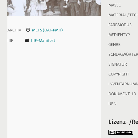
MASSE
MATERIAL / TEC
FARBMODUS
ARCHIV
METS (OAI-PMH)
MEDIENTYP
IIIF
IIIF-Manifest
GENRE
SCHLAGWÖRTE
SIGNATUR
COPYRIGHT
INVENTARNUM
DOKUMENT-ID
URN
Lizenz-/R