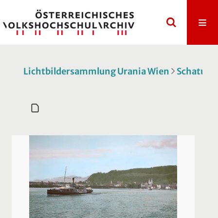
Lichtbildersammlung Urania Wien
Schatulle