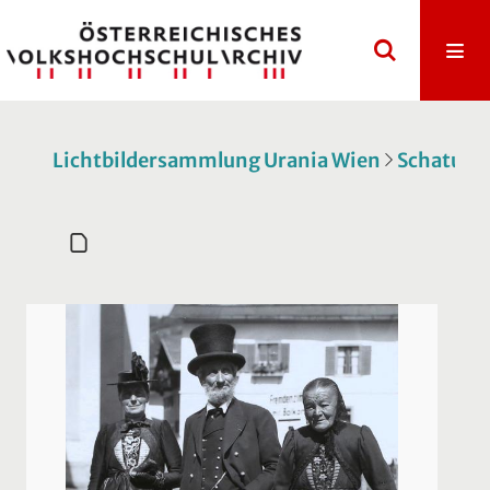
Lichtbildersammlung Urania Wien
Schatulle