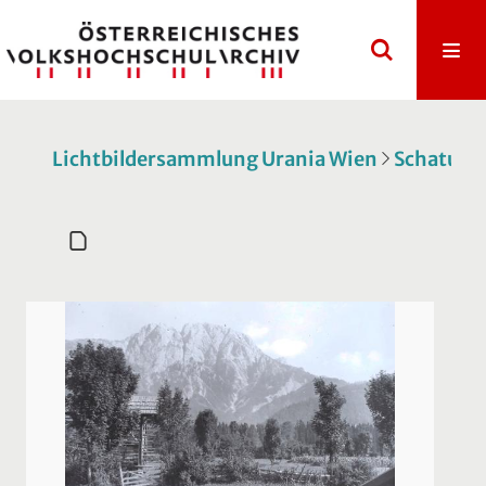
Lichtbildersammlung Urania Wien
Schatulle