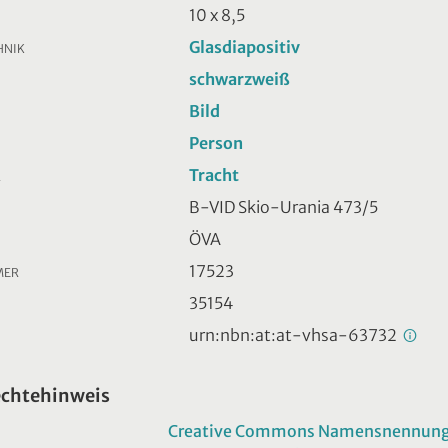
10 x 8,5
Glasdiapositiv
HNIK
schwarzweiß
Bild
Person
Tracht
R
B-VID Skio-Urania 473/5
ÖVA
17523
MER
35154
urn:nbn:at:at-vhsa-63732
echtehinweis
Creative Commons Namensnennung -