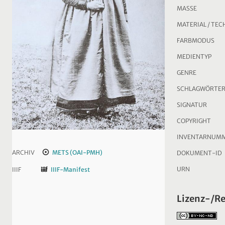
MASSE
MATERIAL / TEC
FARBMODUS
MEDIENTYP
GENRE
SCHLAGWÖRTE
SIGNATUR
COPYRIGHT
INVENTARNUM
ARCHIV
METS (OAI-PMH)
DOKUMENT-ID
URN
IIIF
IIIF-Manifest
Lizenz-/R