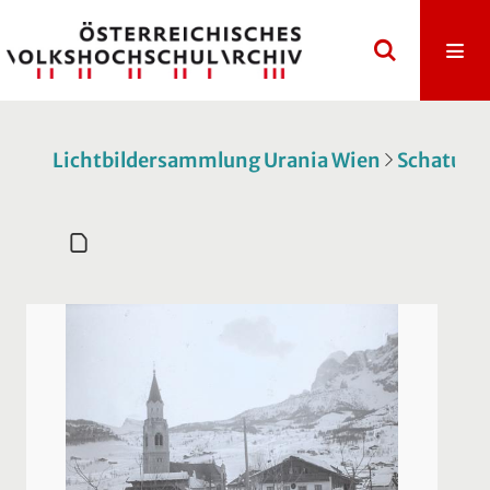
Lichtbildersammlung Urania Wien
Schatulle