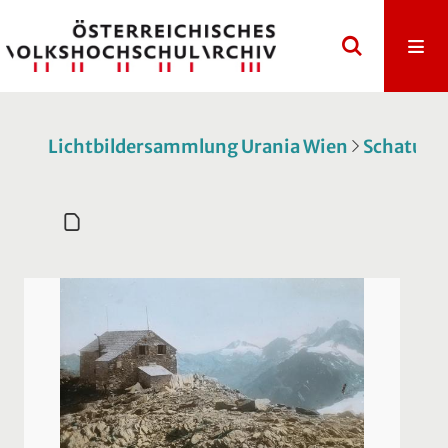
Lichtbildersammlung Urania Wien
Schatulle