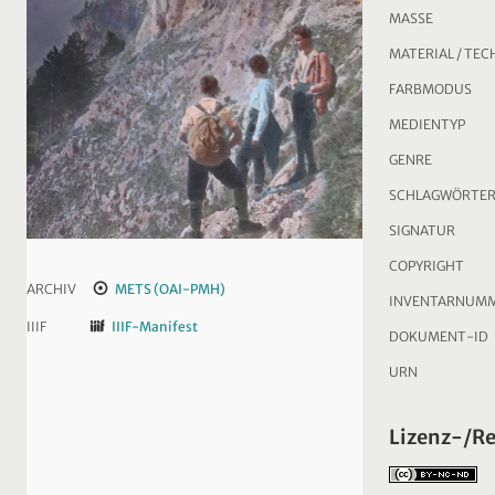
MASSE
MATERIAL / TEC
FARBMODUS
MEDIENTYP
GENRE
SCHLAGWÖRTE
SIGNATUR
COPYRIGHT
ARCHIV
METS (OAI-PMH)
INVENTARNUM
IIIF
IIIF-Manifest
DOKUMENT-ID
URN
Lizenz-/R