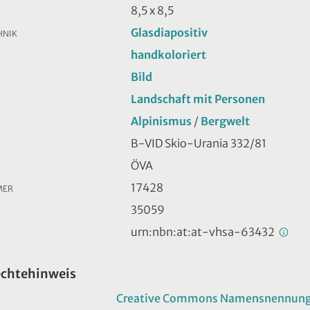
8,5 x 8,5
Glasdiapositiv
HNIK
handkoloriert
Bild
Landschaft mit Personen
Alpinismus
/
Bergwelt
R
B-VID Skio-Urania 332/81
ÖVA
17428
MER
35059
urn:nbn:at:at-vhsa-63432
echtehinweis
Creative Commons Namensnennung -