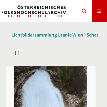
Lichtbildersammlung Urania Wien
Schatulle