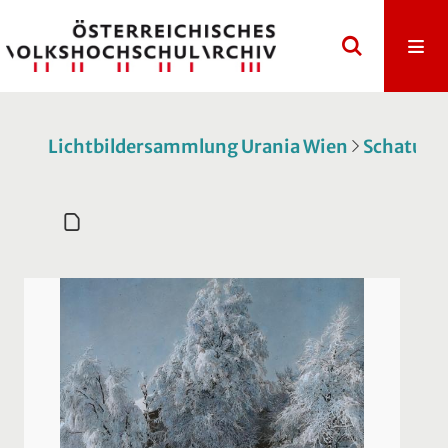
Lichtbildersammlung Urania Wien
Schatulle