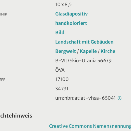
10 x 8,5
Glasdiapositiv
HNIK
handkoloriert
Bild
Landschaft mit Gebäuden
Bergwelt
/
Kapelle
/
Kirche
R
B-VID Skio-Urania 566/9
ÖVA
17100
MER
34731
urn:nbn:at:at-vhsa-65041
echtehinweis
Creative Commons Namensnennung -