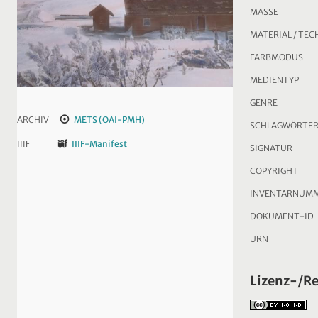
MASSE
MATERIAL / TEC
FARBMODUS
MEDIENTYP
GENRE
ARCHIV
METS (OAI-PMH)
SCHLAGWÖRTE
IIIF
IIIF-Manifest
SIGNATUR
COPYRIGHT
INVENTARNUM
DOKUMENT-ID
URN
Lizenz-/R