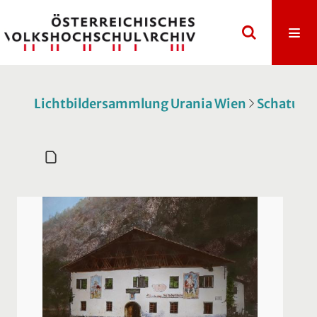
Lichtbildersammlung Urania Wien
Schatulle