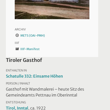
ARCHIV
METS (OAI-PMH)
IIIF
IIIF-Manifest
Tiroler Gasthof
ENTHALTEN IN
Schatulle 332: Einsame Höhen
PERSON / INHALT
Gasthof mit Wandmalerei – heute Sitz des
Gemeindeamts Pettnau im Oberinntal
ENTSTEHUNG
Tirol, Inntal
, ca. 1922