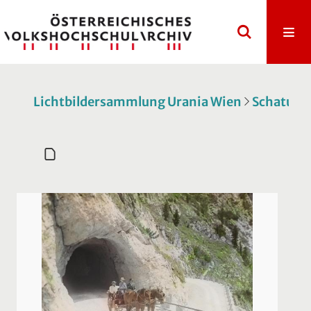
Lichtbildersammlung Urania Wien
Schatulle