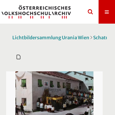
Lichtbildersammlung Urania Wien
Schatulle