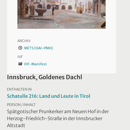
ARCHIV
METS (OAI-PMH)
IIIF
IIIF-Manifest
Innsbruck, Goldenes Dachl
ENTHALTEN IN
Schatulle 216: Land und Leute in Tirol
PERSON / INHALT
Spätgotischer Prunkerker am Neuen Hof in der
Herzog-Friedrich-Straße in der Innsbrucker
Altstadt