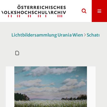
Lichtbildersammlung Urania Wien
Schatulle