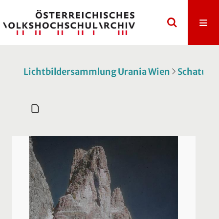
Lichtbildersammlung Urania Wien
Schatulle