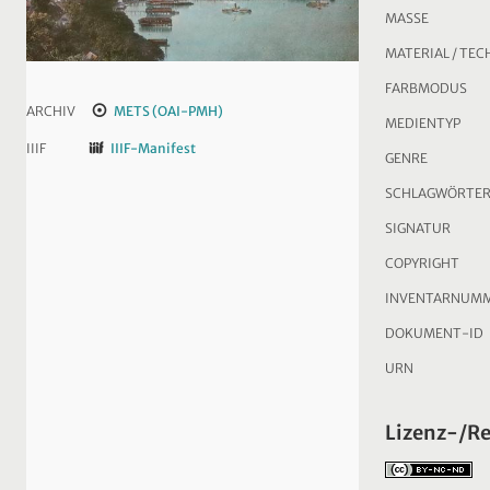
MASSE
MATERIAL / TEC
FARBMODUS
ARCHIV
METS (OAI-PMH)
MEDIENTYP
IIIF
IIIF-Manifest
GENRE
SCHLAGWÖRTE
SIGNATUR
COPYRIGHT
INVENTARNUM
DOKUMENT-ID
URN
Lizenz-/R