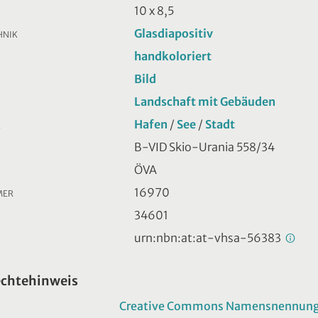
10 x 8,5
Glasdiapositiv
HNIK
handkoloriert
Bild
Landschaft mit Gebäuden
Hafen
/
See
/
Stadt
R
B-VID Skio-Urania 558/34
ÖVA
16970
MER
34601
urn:nbn:at:at-vhsa-56383
echtehinweis
Creative Commons Namensnennung -