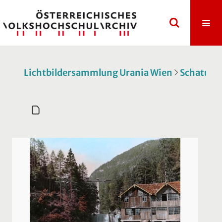
Lichtbildersammlung Urania Wien
Schatulle