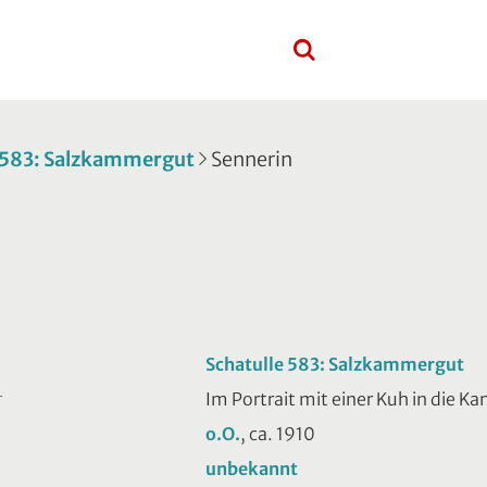
 583: Salzkammergut
Sennerin
Schatulle 583: Salzkammergut
Im Portrait mit einer Kuh in die K
T
o.O.
, ca. 1910
unbekannt