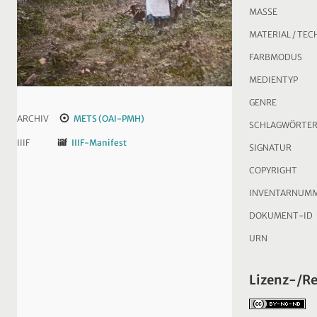
MASSE
MATERIAL / TEC
FARBMODUS
MEDIENTYP
GENRE
ARCHIV
METS (OAI-PMH)
SCHLAGWÖRTE
IIIF
IIIF-Manifest
SIGNATUR
COPYRIGHT
INVENTARNUM
DOKUMENT-ID
URN
Lizenz-/R