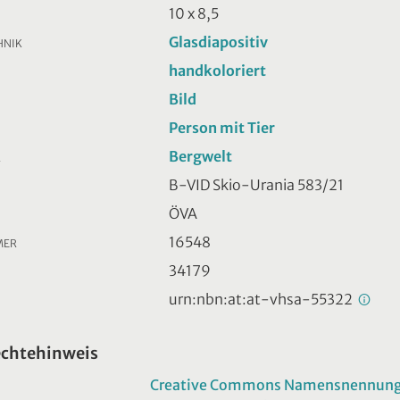
10 x 8,5
Glasdiapositiv
HNIK
handkoloriert
Bild
Person mit Tier
Bergwelt
R
B-VID Skio-Urania 583/21
ÖVA
16548
MER
34179
urn:nbn:at:at-vhsa-55322
echtehinweis
Creative Commons Namensnennung -