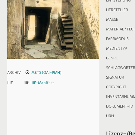
ENTSTEHUNG
HERSTELLER
MASSE
MATERIAL / TEC
FARBMODUS
MEDIENTYP
GENRE
SCHLAGWÖRTE
ARCHIV
METS (OAI-PMH)
SIGNATUR
IIIF
IIIF-Manifest
COPYRIGHT
INVENTARNUM
DOKUMENT-ID
URN
Lizenz-/R