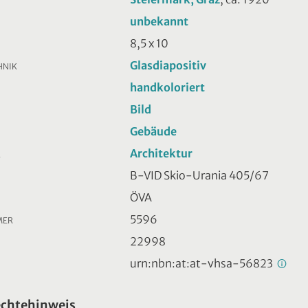
unbekannt
8,5 x 10
Glasdiapositiv
HNIK
handkoloriert
Bild
Gebäude
Architektur
R
B-VID Skio-Urania 405/67
ÖVA
5596
MER
22998
urn:nbn:at:at-vhsa-56823
echtehinweis