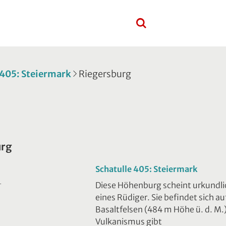
 405: Steiermark
Riegersburg
urg
Schatulle 405: Steiermark
Diese Höhenburg scheint urkundlic
T
eines Rüdiger. Sie befindet sich
Basaltfelsen (484 m Höhe ü. d. M.
Vulkanismus gibt