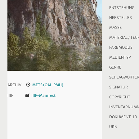
ENTSTEHUNG
HERSTELLER
MASSE
MATERIAL / TEC
FARBMODUS
MEDIENTYP
GENRE
SCHLAGWÖRTE
ARCHIV
METS (OAI-PMH)
SIGNATUR
IIIF
IIIF-Manifest
COPYRIGHT
INVENTARNUM
DOKUMENT-ID
URN