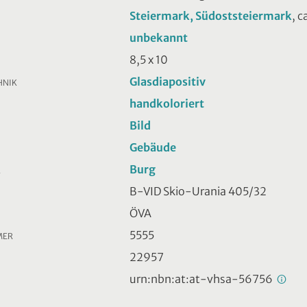
Steiermark, Südoststeiermark
, c
unbekannt
8,5 x 10
Glasdiapositiv
HNIK
handkoloriert
Bild
Gebäude
Burg
R
B-VID Skio-Urania 405/32
ÖVA
5555
MER
22957
urn:nbn:at:at-vhsa-56756