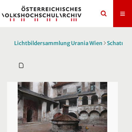
Lichtbildersammlung Urania Wien
Schatulle