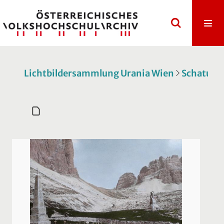
Lichtbildersammlung Urania Wien
Schatulle