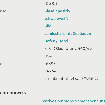
10 x 8,5
Glasdiapositiv
HNIK
schwarzweiß
Bild
Landschaft mit Gebäuden
Hafen
/
Hotel
R
B-VID Skio-Urania 560/49
ÖVA
16893
MER
34524
urn:nbn:at:at-vhsa-59936
echtehinweis
Creative Commons Namensnennung -