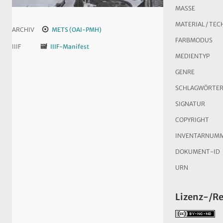
MASSE
MATERIAL / TEC
ARCHIV
METS (OAI-PMH)
FARBMODUS
IIIF
IIIF-Manifest
MEDIENTYP
GENRE
SCHLAGWÖRTE
SIGNATUR
COPYRIGHT
INVENTARNUM
DOKUMENT-ID
URN
Lizenz-/R