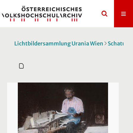
Lichtbildersammlung Urania Wien
Schatulle