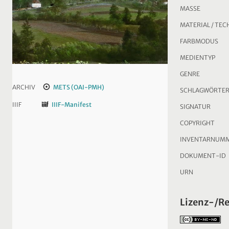
MASSE
MATERIAL / TEC
FARBMODUS
MEDIENTYP
GENRE
ARCHIV
METS (OAI-PMH)
SCHLAGWÖRTE
IIIF
IIIF-Manifest
SIGNATUR
COPYRIGHT
INVENTARNUM
DOKUMENT-ID
URN
Lizenz-/R