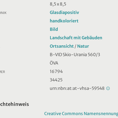
8,5 x 8,5
Glasdiapositiv
HNIK
handkoloriert
Bild
Landschaft mit Gebäuden
Ortsansicht
/
Natur
R
B-VID Skio-Urania 560/3
ÖVA
16794
MER
34425
urn:nbn:at:at-vhsa-59548
echtehinweis
Creative Commons Namensnennung -