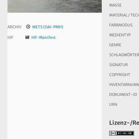
MASSE
MATERIAL / TEC
FARBMODUS
ARCHIV
METS (OAI-PMH)
MEDIENTYP
IIIF
IIIF-Manifest
GENRE
SCHLAGWÖRTE
SIGNATUR
COPYRIGHT
INVENTARNUM
DOKUMENT-ID
URN
Lizenz-/R