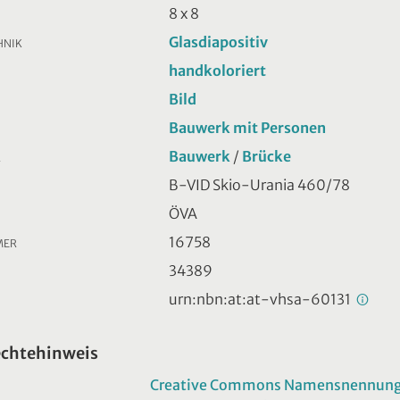
8 x 8
Glasdiapositiv
HNIK
handkoloriert
Bild
Bauwerk mit Personen
Bauwerk
/
Brücke
R
B-VID Skio-Urania 460/78
ÖVA
16758
MER
34389
urn:nbn:at:at-vhsa-60131
echtehinweis
Creative Commons Namensnennung -