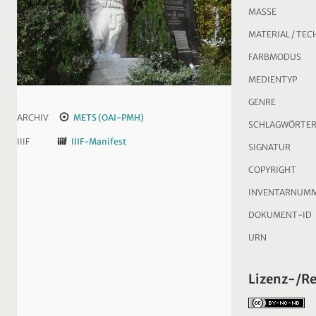
MASSE
MATERIAL / TEC
FARBMODUS
MEDIENTYP
GENRE
ARCHIV
METS (OAI-PMH)
SCHLAGWÖRTE
IIIF
IIIF-Manifest
SIGNATUR
COPYRIGHT
INVENTARNUM
DOKUMENT-ID
URN
Lizenz-/R