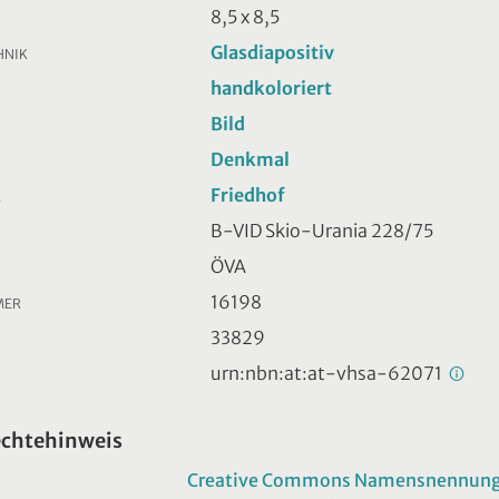
8,5 x 8,5
Glasdiapositiv
HNIK
handkoloriert
Bild
Denkmal
Friedhof
R
B-VID Skio-Urania 228/75
ÖVA
16198
MER
33829
urn:nbn:at:at-vhsa-62071
echtehinweis
Creative Commons Namensnennung -