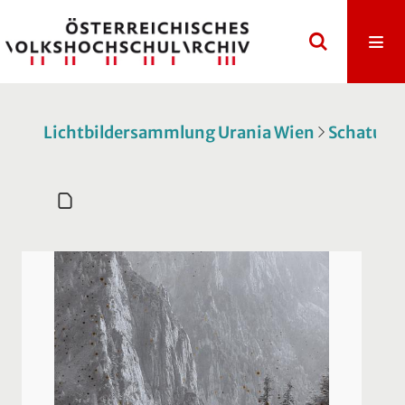
Lichtbildersammlung Urania Wien
Schatulle