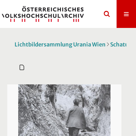
Lichtbildersammlung Urania Wien
Schatulle