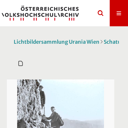
Lichtbildersammlung Urania Wien
Schatulle