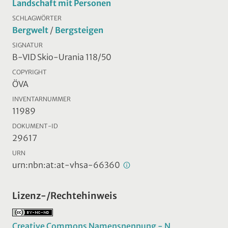
Landschaft mit Personen
SCHLAGWÖRTER
Bergwelt
/
Bergsteigen
SIGNATUR
B-VID Skio-Urania 118/50
COPYRIGHT
ÖVA
INVENTARNUMMER
11989
DOKUMENT-ID
29617
URN
urn:nbn:at:at-vhsa-66360
Lizenz-/Rechtehinweis
Creative Commons Namensnennung - N