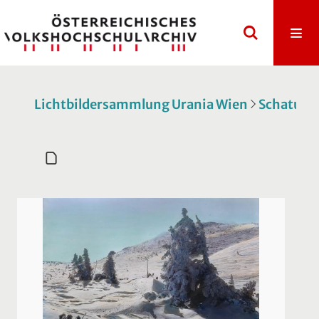
Lichtbildersammlung Urania Wien
Schatulle