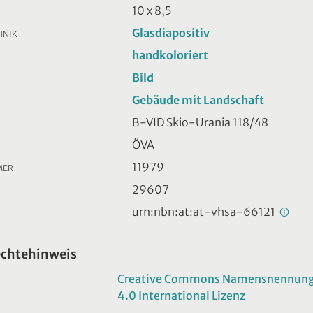
10 x 8,5
Glasdiapositiv
HNIK
handkoloriert
Bild
Gebäude mit Landschaft
B-VID Skio-Urania 118/48
ÖVA
11979
MER
29607
urn:nbn:at:at-vhsa-66121
echtehinweis
Creative Commons Namensnennung -
4.0 International Lizenz