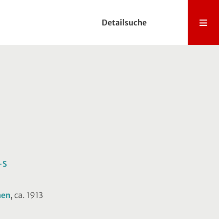
Detailsuche
-S
hen
, ca. 1913