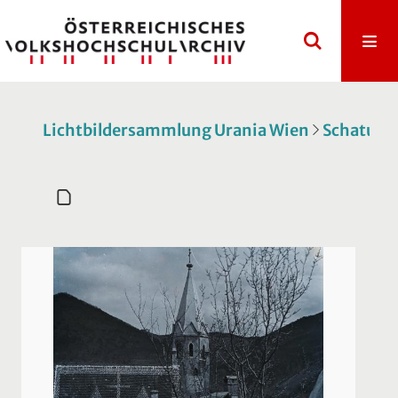
Lichtbildersammlung Urania Wien
Schatulle