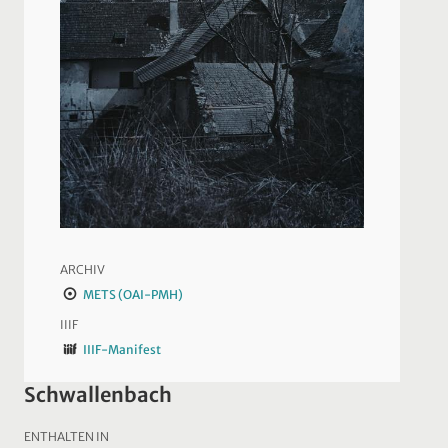
ARCHIV
METS (OAI-PMH)
IIIF
IIIF-Manifest
Schwallenbach
ENTHALTEN IN