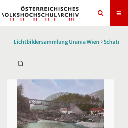
Lichtbildersammlung Urania Wien
Schatulle