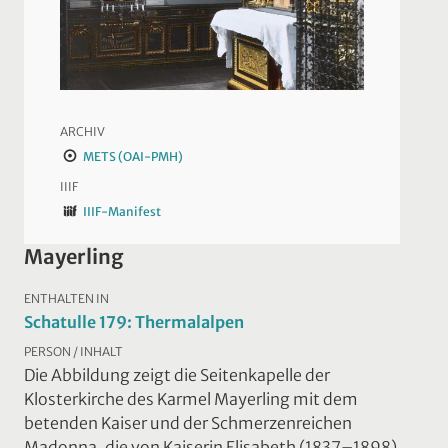
ARCHIV
METS (OAI-PMH)
IIIF
IIIF-Manifest
Mayerling
ENTHALTEN IN
Schatulle 179: Thermalalpen
PERSON / INHALT
Die Abbildung zeigt die Seitenkapelle der
Klosterkirche des Karmel Mayerling mit dem
betenden Kaiser und der Schmerzenreichen
Madonna, die von Kaiserin Elisabeth (1837–1898)