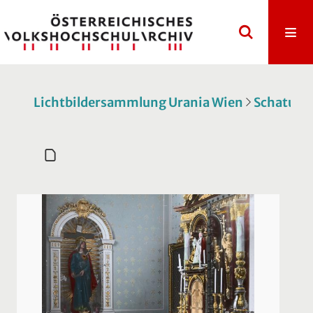
Lichtbildersammlung Urania Wien
Schatulle