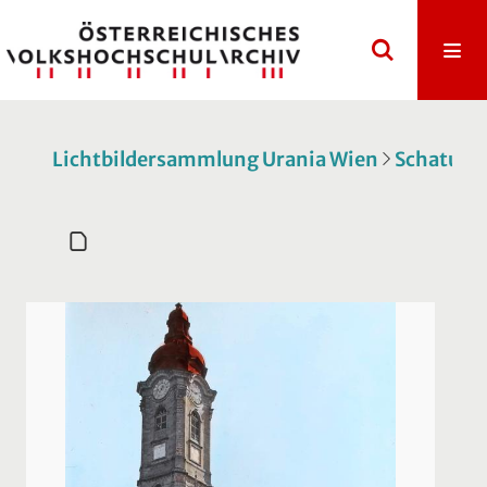
Lichtbildersammlung Urania Wien
Schatulle