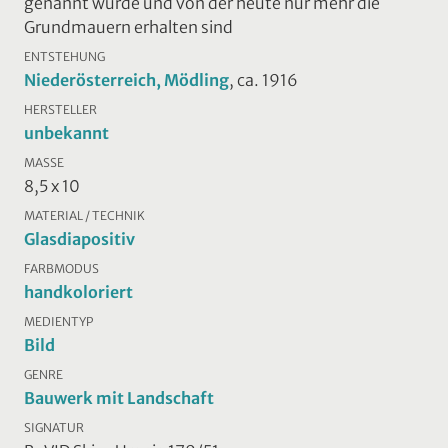
genannt wurde und von der heute nur mehr die
Grundmauern erhalten sind
ENTSTEHUNG
Niederösterreich, Mödling
, ca. 1916
HERSTELLER
unbekannt
MASSE
8,5 x 10
MATERIAL / TECHNIK
Glasdiapositiv
FARBMODUS
handkoloriert
MEDIENTYP
Bild
GENRE
Bauwerk mit Landschaft
SIGNATUR