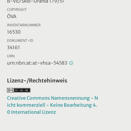
B-VID Skio-Urania 179/51
COPYRIGHT
ÖVA
INVENTARNUMMER
16530
DOKUMENT-ID
34161
URN
urn:nbn:at:at-vhsa-54583
Lizenz-/Rechtehinweis
Creative Commons Namensnennung - N
icht kommerziell - Keine Bearbeitung 4.
0 International Lizenz