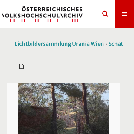
Lichtbildersammlung Urania Wien
Schatulle