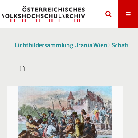
Lichtbildersammlung Urania Wien
Schatulle