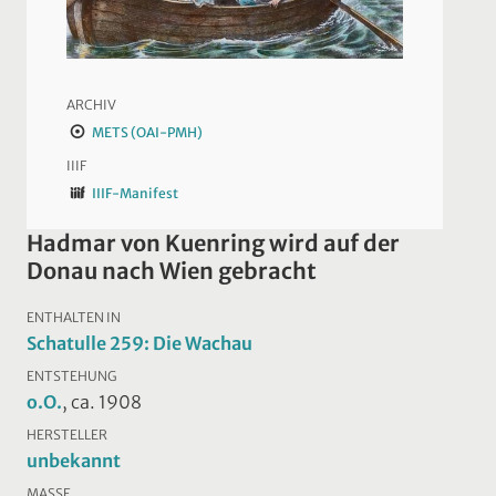
ARCHIV
METS (OAI-PMH)
IIIF
IIIF-Manifest
Hadmar von Kuenring wird auf der
Donau nach Wien gebracht
ENTHALTEN IN
Schatulle 259: Die Wachau
ENTSTEHUNG
o.O.
, ca. 1908
HERSTELLER
unbekannt
MASSE