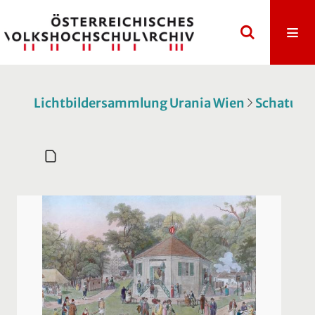
Lichtbildersammlung Urania Wien
Schatulle