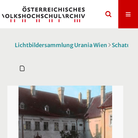
Lichtbildersammlung Urania Wien
Schatulle