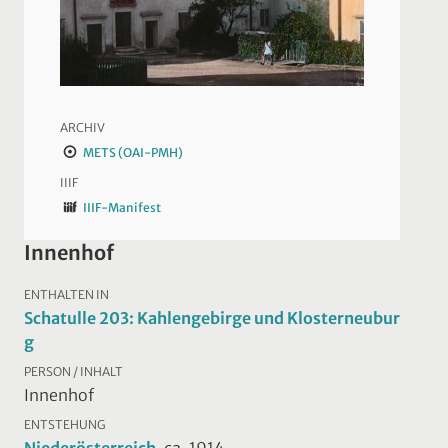
ARCHIV
METS (OAI-PMH)
IIIF
IIIF-Manifest
Innenhof
ENTHALTEN IN
Schatulle 203: Kahlengebirge und Klosterneubur
g
PERSON / INHALT
Innenhof
ENTSTEHUNG
Niederösterreich
, ca. 1914