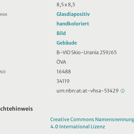
8,5 x 8,5
Glasdiapositiv
HNIK
handkoloriert
Bild
Gebäude
B-VID Skio-Urania 259/65
ÖVA
16488
MER
34119
urn:nbn:at:at-vhsa-53429
echtehinweis
Creative Commons Namensnennung -
4.0 International Lizenz