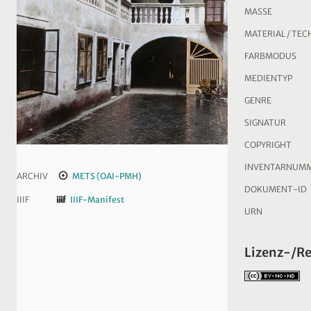
MASSE
MATERIAL / TEC
FARBMODUS
MEDIENTYP
GENRE
SIGNATUR
COPYRIGHT
INVENTARNUM
ARCHIV
METS (OAI-PMH)
DOKUMENT-ID
IIIF
IIIF-Manifest
URN
Lizenz-/R