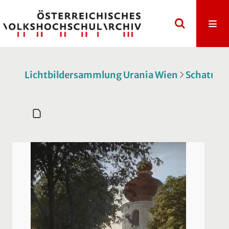
Lichtbildersammlung Urania Wien
Schatulle