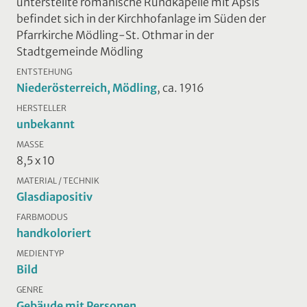
unterstellte romanische Rundkapelle mit Apsis
befindet sich in der Kirchhofanlage im Süden der
Pfarrkirche Mödling-St. Othmar in der
Stadtgemeinde Mödling
ENTSTEHUNG
Niederösterreich, Mödling
, ca. 1916
HERSTELLER
unbekannt
MASSE
8,5 x 10
MATERIAL / TECHNIK
Glasdiapositiv
FARBMODUS
handkoloriert
MEDIENTYP
Bild
GENRE
Gebäude mit Personen