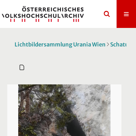
Lichtbildersammlung Urania Wien
Schatulle