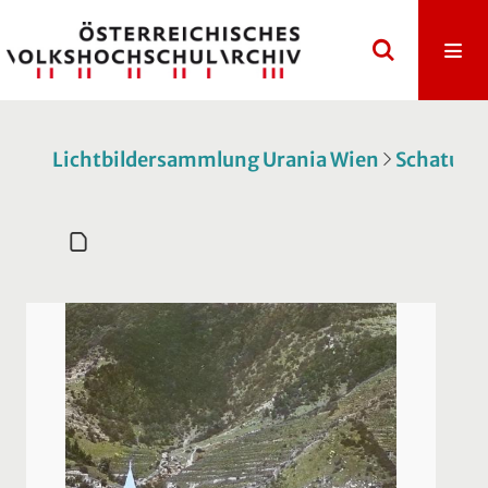
Lichtbildersammlung Urania Wien
Schatulle