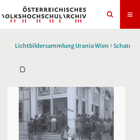
Lichtbildersammlung Urania Wien
Schatulle