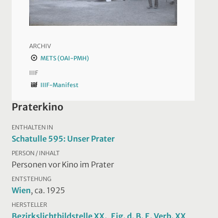
ARCHIV
METS (OAI-PMH)
IIIF
IIIF-Manifest
Praterkino
ENTHALTEN IN
Schatulle 595: Unser Prater
PERSON / INHALT
Personen vor Kino im Prater
ENTSTEHUNG
Wien
, ca. 1925
HERSTELLER
Bezirkslichtbildstelle XX., Eig. d. B. E. Verb. XX