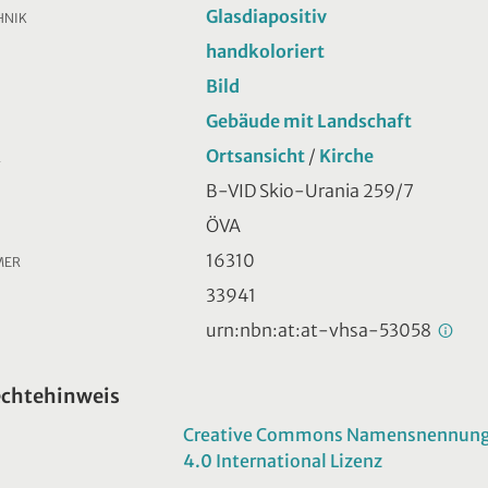
Glasdiapositiv
HNIK
handkoloriert
Bild
Gebäude mit Landschaft
Ortsansicht
/
Kirche
R
B-VID Skio-Urania 259/7
ÖVA
16310
MER
33941
urn:nbn:at:at-vhsa-53058
echtehinweis
Creative Commons Namensnennung -
4.0 International Lizenz