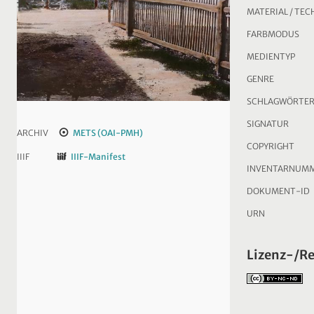
MATERIAL / TEC
FARBMODUS
MEDIENTYP
GENRE
SCHLAGWÖRTE
SIGNATUR
ARCHIV
METS (OAI-PMH)
COPYRIGHT
IIIF
IIIF-Manifest
INVENTARNUM
DOKUMENT-ID
URN
Lizenz-/R