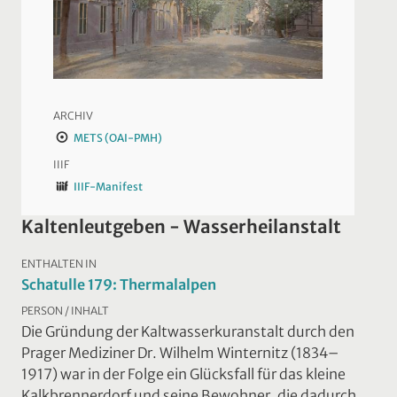
ARCHIV
METS (OAI-PMH)
IIIF
IIIF-Manifest
Kaltenleutgeben - Wasserheilanstalt
ENTHALTEN IN
Schatulle 179: Thermalalpen
PERSON / INHALT
Die Gründung der Kaltwasserkuranstalt durch den
Prager Mediziner Dr. Wilhelm Winternitz (1834–
1917) war in der Folge ein Glücksfall für das kleine
Kalkbrennerdorf und seine Bewohner, die dadurch