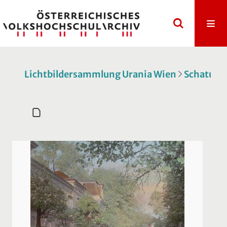
Lichtbildersammlung Urania Wien
Schatulle